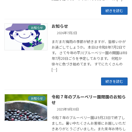
続きを読む
お知らせ
お知らせ
2026年7月2日
まだまだ梅雨の季節が続きますが、皆様いかが
お過ごしでしょうか。 本日は令和8年7月2日で
す。 さて今年の平川ブルーベリー園の開園はR8
年7月20日ごろを予定しております。 何粒か
徐々に色づき始めてます。 すでにたくさんの
[…]
続きを読む
令和７年のブルーベリー園閉園のお知ら
お知らせ
せ
2025年9月30日
令和７年のブルーベリー園は9月23日で終了し
ました。暑い中たくさんお客様にお越しいただ
きありがとうございました。また来年お待ちし