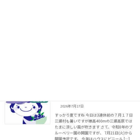
コ
ナ
ン
ビ
テ
ゲ
ン
ー
ツ
シ
へ
ョ
ス
ン
キ
に
更新情報
ッ
移
プ
動
Home
更新情報
R8年 ブルーベリー園開園のお知らせ
お知らせ
2026年7月17日
すっかり夏ですね 今日は3連休前の７月１７日
三瀬村も暑いですが標高400mの三瀬高原では
たまに涼しい風が吹きます さて、令和8年のブ
ルーベリー園の開園ですが、 7月21日(火)から
開園予定です。 今年はハウスにビニール […]