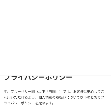
コ
ナ
ン
ビ
テ
ゲ
ン
ー
ツ
シ
へ
ョ
ス
ン
キ
に
プライバシーポリシー
ッ
移
プ
動
Home
プライバシーポリシー
プライバシーポリシー
平川ブルーベリー園（以下「当園」）では、お客様に安心してご
利用いただけるよう、個人情報の取扱いについて以下のとおりプ
ライバシーポリシーを定めます。